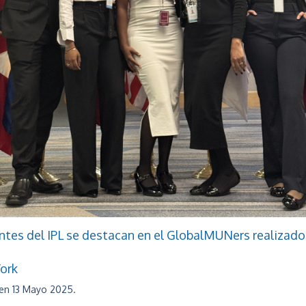
ntes del IPL se destacan en el GlobalMUNers realizado
ork
 en
13 Mayo 2025
.