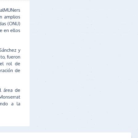
obalMUNers
n amplios
idas (ONU)
e en ellos
 Sánchez y
to, fueron
el rol de
ración de
l área de
Monserrat
ando a la